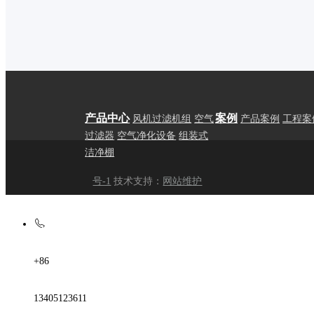
产品中心
案例
风机过滤机组
空气
产品案例
工程案
过滤器
空气净化设备
组装式
洁净棚
号-1
技术支持：
网站维护
+86
首页
>
产品中心
>
风机过滤机组
13405123611