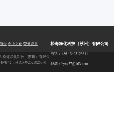
松海净化科技（苏州）有限公司
简介
企业文化
荣誉资质
电话：+86 13405123611
026 松海净化科技（苏州）有限公
备案号：
苏ICP备2023026870
邮箱：hyxz77@163.com
地址：江苏省苏州市昆山市淀山湖镇黄浦江
房