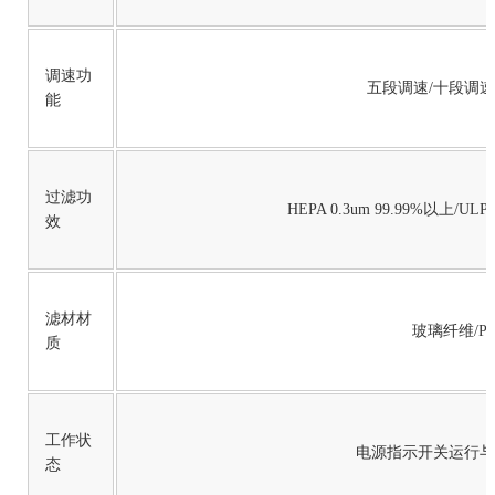
调速功
五段调速/十段调速
能
过滤功
HEPA 0.3um 99.99%以上/ULPA
效
滤材材
玻璃纤维/PT
质
工作状
电源指示开关运行与
态