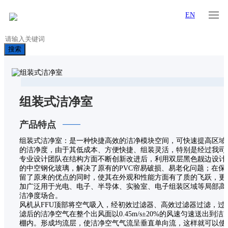
EN
搜索
组装式洁净室
产品特点
组装式洁净室：是一种快捷高效的洁净模块空间，可快速提高区域
的洁净度，由于其低成本、方便快捷、组装灵活，特别是经过我司
专业设计团队在结构方面不断创新改进后，利用双层黑色靓边设计
的中空钢化玻璃，解决了原有的PVC帘易破损、易老化问题；在保
留了原来的优点的同时，使其在外观和性能方面有了质的飞跃，更
加广泛用于光电、电子、半导体、实验室、电子组装区域等局部高
洁净度场合。
风机从FFU顶部将空气吸入，经初效过滤器、高效过滤器过滤，过
滤后的洁净空气在整个出风面以0.45m/s±20%的风速匀速送出到洁
棚内。形成均流层，使洁净空气气流呈垂直单向流，这样就可以使