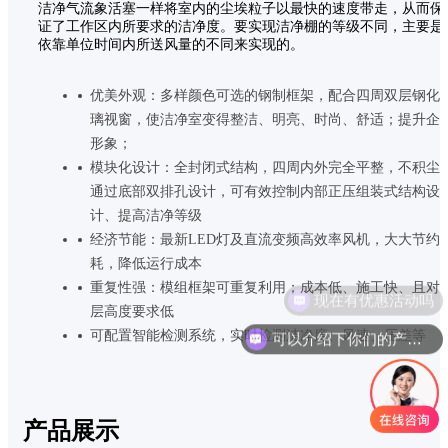
洁净气流象活塞一样将室内的尘埃粒子以最快的速度带走，从而保
证了工作区内所要求的洁净度。要实现洁净棚的等级不同，主要是
依靠单位时间内所送风量的不同来实现的。
优美外观：多样颜色可选的钢制框架，配合四周双层钢化
璃视窗，使洁净室变得整洁、明亮、时尚、舒适；提升企
形象；
模块化设计：全封闭式结构，四周内外完全平整，不积尘
通过底部双排孔设计，可有效控制内部正压组装式结构设
计、提高洁净等级
经济节能：最新LED灯及直流变频高效率风机，大大节约
耗，降低运行成本
重复性强：模组框架可重复利用；成本低、施工快、且对
现在有优惠活动吗
层高度要求低
可配置智能检测系统，实时检测洁净度、风速、压差等
可以介绍下你们的产品么
产品展示