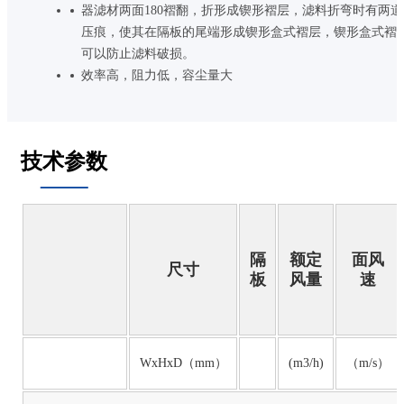
器滤材两面180褶翻，折形成锲形褶层，滤料折弯时有两道
压痕，使其在隔板的尾端形成锲形盒式褶层，锲形盒式褶
可以防止滤料破损。
效率高，阻力低，容尘量大
技术参数
隔
额定
面风
尺寸
板
风量
速
WxHxD（mm）
(m3/h)
（m/s）