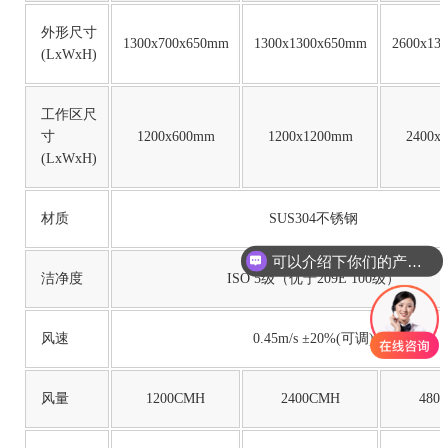
外形尺寸
1300x700x650mm
1300x1300x650mm
2600x13
(LxWxH)
工作区尺
寸
1200x600mm
1200x1200mm
2400x
(LxWxH)
材质
SUS304不锈钢
可以介绍下你们的产品么
洁净度
ISO 5级（优于209E 100级）
风速
0.45m/s ±20%(可调)
风量
1200CMH
2400CMH
480