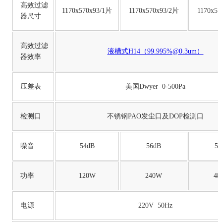
高效过滤
1170x570x93/1片
1170x570x93/2片
1170x57
器尺寸
高效过滤
液槽式H14（99.995%@0.3um）
器效率
压差表
美国Dwyer 0-500Pa
检测口
不锈钢PAO发尘口及DOP检测口
噪音
54dB
56dB
58
功率
120W
240W
48
电源
220V 50Hz