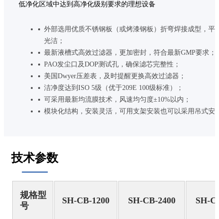
低净化区域中达到高净化级别要求的理想设备
外部选用优质不锈钢板（或烤漆钢板）折弯焊接成型，平
光洁；
最新液槽式高效过滤器，更加密封，符合最新GMP要求；
PAO发尘口及DOP测试孔，确保滤芯完整性；
美国Dwyer压差表，及时提醒更换高效过滤器；
洁净度达到ISO 5级（优于209E 100级标准）；
可采用最新均流膜技术，风速均匀度±10%以内；
模块化结构，安装灵活，可用支架安装也可以采用吊式安
技术参数
规格型
SH-CB-1200
SH-CB-2400
SH-CB
号